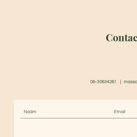
Contac
06-30634261 |
massa